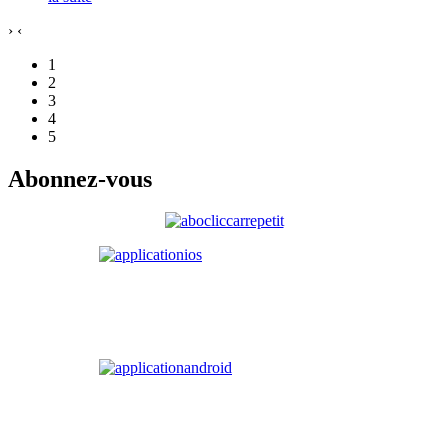
›
‹
1
2
3
4
5
Abonnez-vous