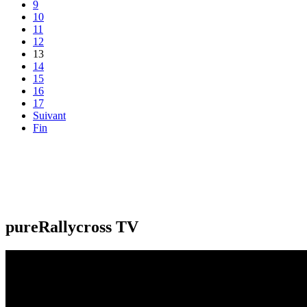
9
10
11
12
13
14
15
16
17
Suivant
Fin
pureRallycross TV