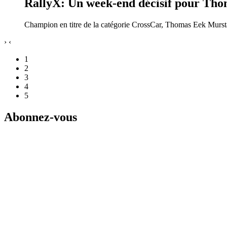
RallyX: Un week-end décisif pour Th
Champion en titre de la catégorie CrossCar, Thomas Eek Murstad
›
‹
1
2
3
4
5
Abonnez-vous