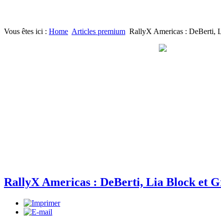
Vous êtes ici :
Home
Articles premium
RallyX Americas : DeBerti, L
RallyX Americas : DeBerti, Lia Block et G