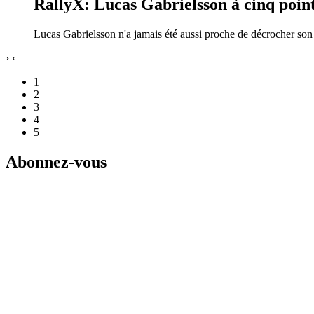
RallyX: Lucas Gabrielsson à cinq point
Lucas Gabrielsson n'a jamais été aussi proche de décrocher s
›
‹
1
2
3
4
5
Abonnez-vous