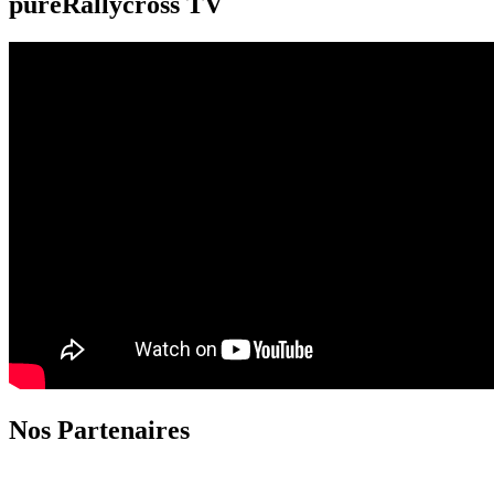
pureRallycross TV
Nos Partenaires