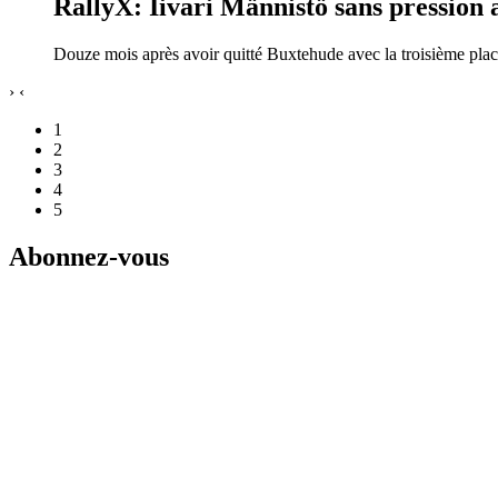
RallyX: Iivari Männistö sans pression 
Douze mois après avoir quitté Buxtehude avec la troisième plac
›
‹
1
2
3
4
5
Abonnez-vous