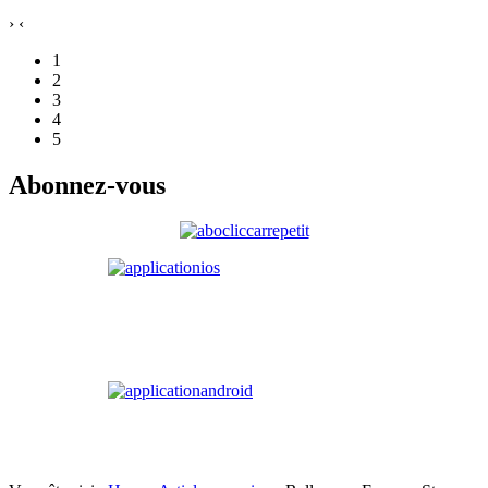
›
‹
1
2
3
4
5
Abonnez-vous