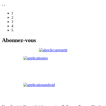
›
‹
1
2
3
4
5
Abonnez-vous