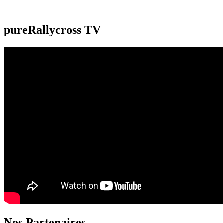
pureRallycross TV
Nos Partenaires