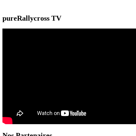
pureRallycross TV
Nos Partenaires