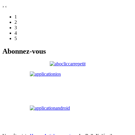
›
‹
1
2
3
4
5
Abonnez-vous