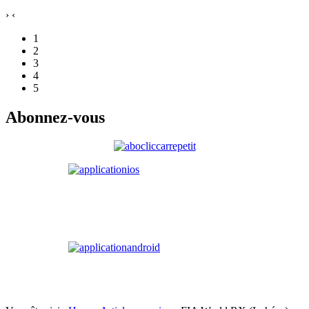
›
‹
1
2
3
4
5
Abonnez-vous