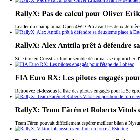
RallyX: Pas de calcul pour Oliver Eri
Leader du championnat Open 4WD Pro avant les deux dernières c
RallyX: Alex Anttila prêt à défendre s
Si le titre en CrossCar Junior semble désormais se rapprocher d'I
FIA Euro RX: Les pilotes engagés pour
Retrouvez ci-dessous la liste des pilotes engagés pour la 5e ép
RallyX: Team Färén et Roberts Vitols e
Team Färén pouvait difficilement espérer meilleur bilan à Nysu