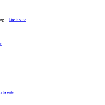
ing
…
Lire la suite
te
re la suite