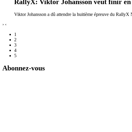
RallyX: Viktor Johansson veut finir en
Viktor Johansson a dû attendre la huitième épreuve du RallyX N
›
‹
1
2
3
4
5
Abonnez-vous