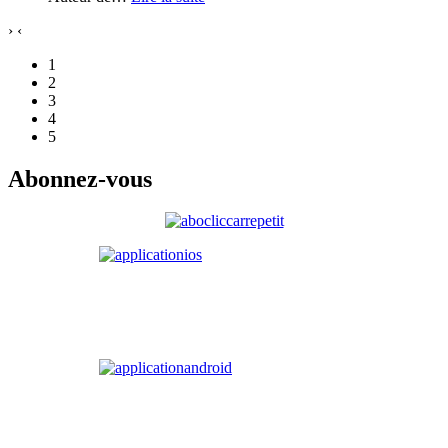
›
‹
1
2
3
4
5
Abonnez-vous