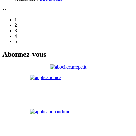
›
‹
1
2
3
4
5
Abonnez-vous