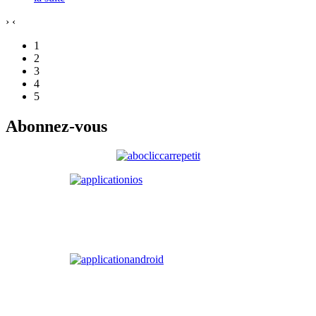
›
‹
1
2
3
4
5
Abonnez-vous