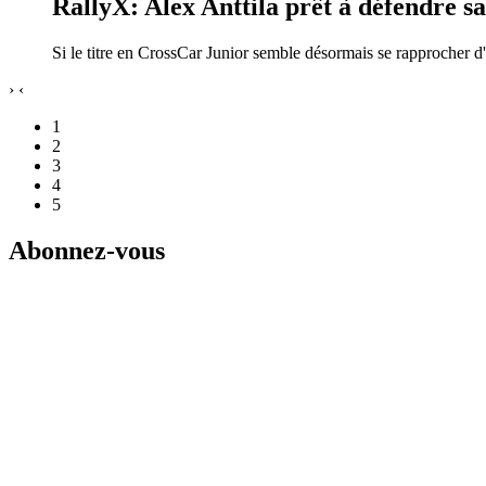
RallyX: Alex Anttila prêt à défendre s
Si le titre en CrossCar Junior semble désormais se rapprocher d'I
›
‹
1
2
3
4
5
Abonnez-vous