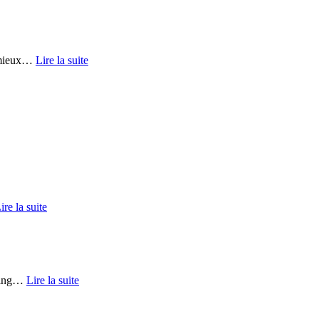
mieux
…
Lire la suite
ire la suite
ing
…
Lire la suite