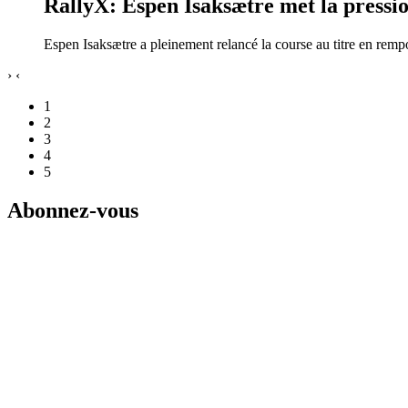
RallyX: Espen Isaksætre met la pressi
Espen Isaksætre a pleinement relancé la course au titre en re
›
‹
1
2
3
4
5
Abonnez-vous