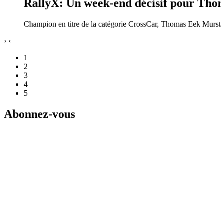
RallyX: Un week-end décisif pour Th
Champion en titre de la catégorie CrossCar, Thomas Eek Murstad
›
‹
1
2
3
4
5
Abonnez-vous