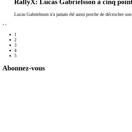
RallyX: Lucas Gabrielsson à cinq point
Lucas Gabrielsson n'a jamais été aussi proche de décrocher s
›
‹
1
2
3
4
5
Abonnez-vous