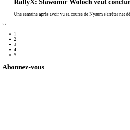
RallyX: Slawomir Woloch veut conclure
Une semaine après avoir vu sa course de Nysum s'arrêter net d
›
‹
1
2
3
4
5
Abonnez-vous