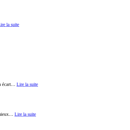
ire la suite
 écart
…
Lire la suite
mieux
…
Lire la suite