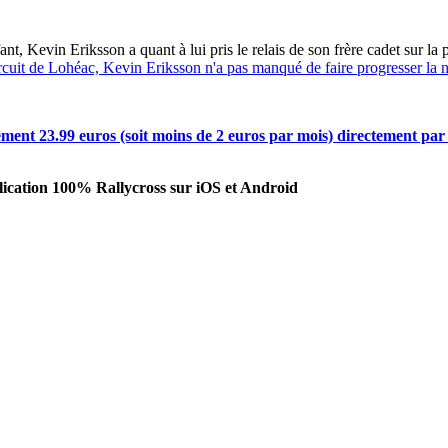
nt, Kevin Eriksson a quant à lui pris le relais de son frère cadet sur la
e circuit de Lohéac, Kevin Eriksson n'a pas manqué de faire progresser l
nt 23.99 euros (soit moins de 2 euros par mois) directement par 
ication 100% Rallycross sur iOS et Android