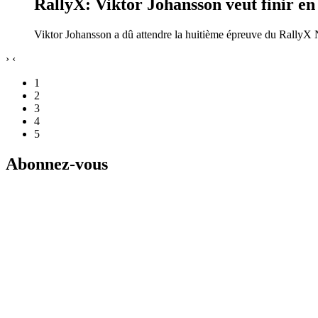
RallyX: Viktor Johansson veut finir en
Viktor Johansson a dû attendre la huitième épreuve du RallyX N
›
‹
1
2
3
4
5
Abonnez-vous