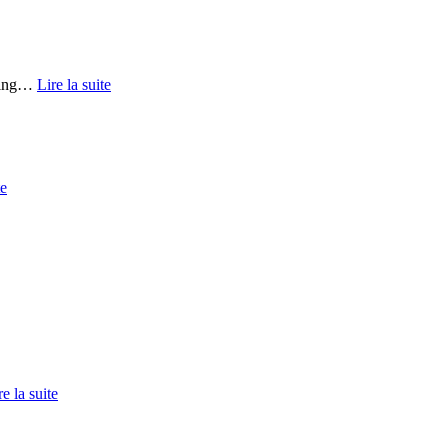
ing
…
Lire la suite
te
re la suite