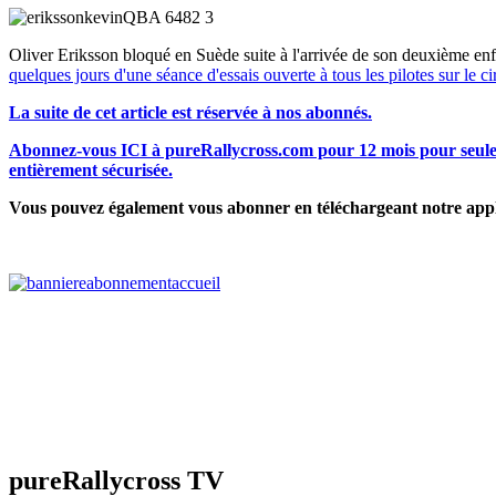
Oliver Eriksson bloqué en Suède suite à l'arrivée de son deuxième enfa
quelques jours d'une séance d'essais ouverte à tous les pilotes sur l
La suite de cet article est réservée à nos abonnés.
Abonnez-vous ICI à pureRallycross.com pour 12 mois pour seuleme
entièrement sécurisée.
Vous pouvez également vous abonner en téléchargeant notre appl
pureRallycross TV