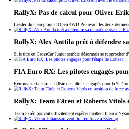
RallyX: Pas de calcul pour Oliver Eri
Leader du championnat Open 4WD Pro avant les deux dernières c
RallyX: Alex Anttila prêt à défendre s
Si le titre en CrossCar Junior semble désormais se rapprocher d'I
FIA Euro RX: Les pilotes engagés pour
Retrouvez ci-dessous la liste des pilotes engagés pour la 5e ép
RallyX: Team Färén et Roberts Vitols e
Team Färén pouvait difficilement espérer meilleur bilan à Nysu