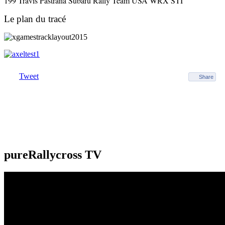
199 Travis Pastrana Subaru Rally Team USA WRX STI
Le plan du tracé
Tweet
Share
pureRallycross TV