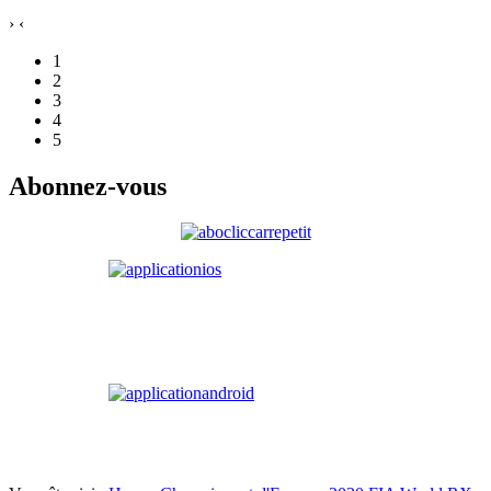
›
‹
1
2
3
4
5
Abonnez-vous