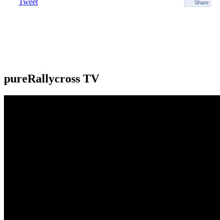
Tweet
Share
pureRallycross TV