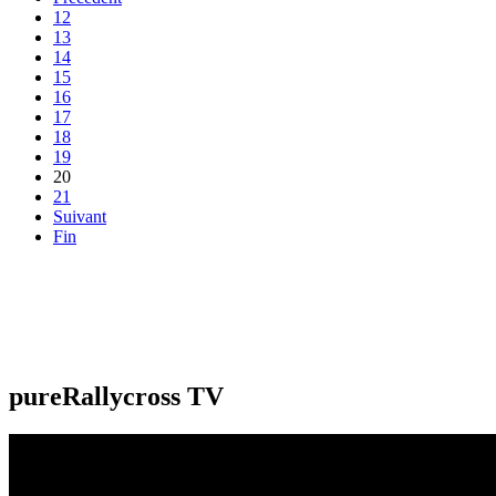
12
13
14
15
16
17
18
19
20
21
Suivant
Fin
pureRallycross TV