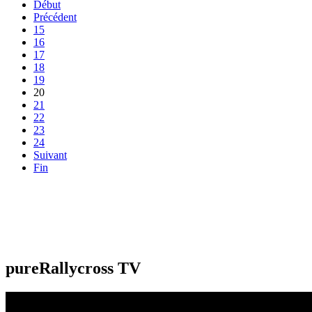
Début
Précédent
15
16
17
18
19
20
21
22
23
24
Suivant
Fin
pureRallycross TV