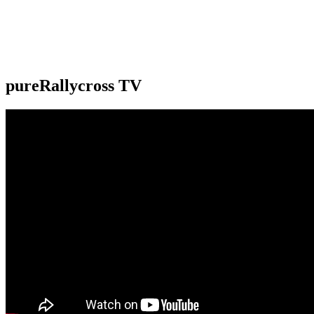
pureRallycross TV