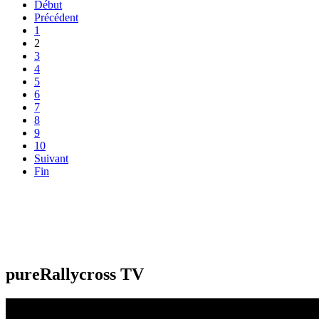
Début
Précédent
1
2
3
4
5
6
7
8
9
10
Suivant
Fin
pureRallycross TV