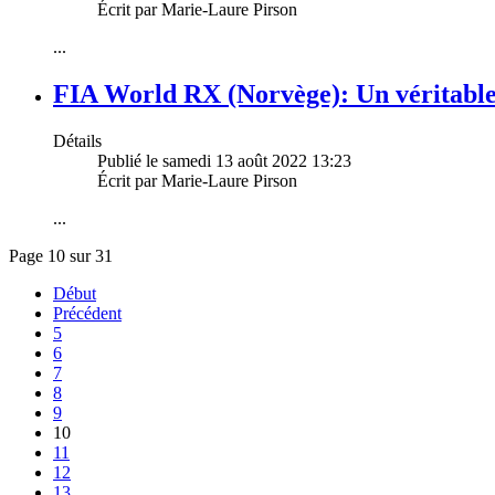
Écrit par Marie-Laure Pirson
...
FIA World RX (Norvège): Un véritable 
Détails
Publié le samedi 13 août 2022 13:23
Écrit par Marie-Laure Pirson
...
Page 10 sur 31
Début
Précédent
5
6
7
8
9
10
11
12
13