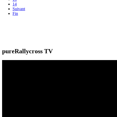
14
Suivant
Fin
pureRallycross TV