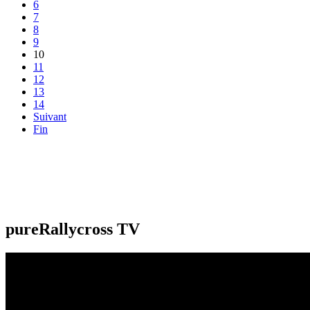
6
7
8
9
10
11
12
13
14
Suivant
Fin
pureRallycross TV