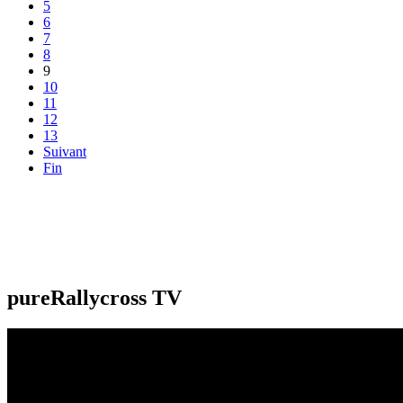
5
6
7
8
9
10
11
12
13
Suivant
Fin
pureRallycross TV