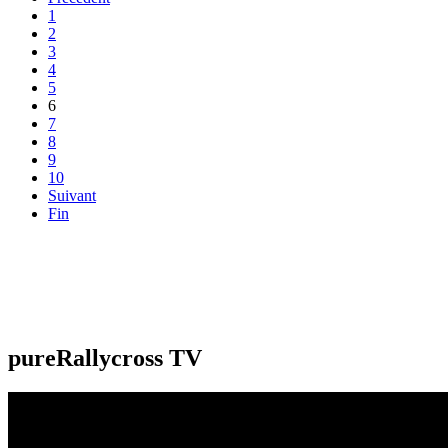
1
2
3
4
5
6
7
8
9
10
Suivant
Fin
pureRallycross TV