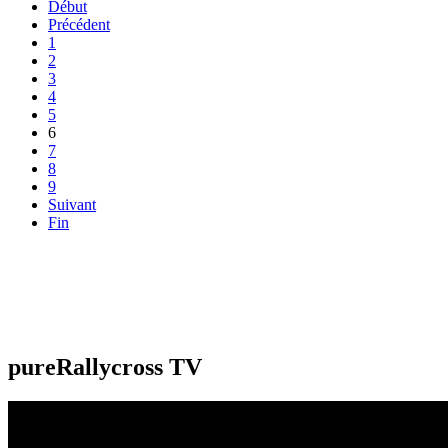
Début
Précédent
1
2
3
4
5
6
7
8
9
Suivant
Fin
pureRallycross TV