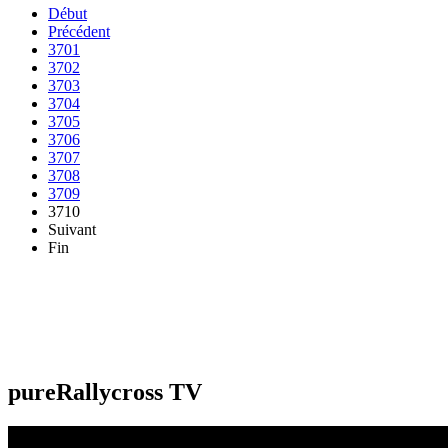
Début
Précédent
3701
3702
3703
3704
3705
3706
3707
3708
3709
3710
Suivant
Fin
pureRallycross TV