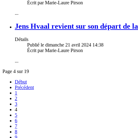
Écrit par Marie-Laure Pirson
...
Jens Hvaal revient sur son départ de l
Détails
Publié le dimanche 21 avril 2024 14:38
Écrit par Marie-Laure Pirson
...
Page 4 sur 19
Début
Précédent
1
2
3
4
5
6
7
8
9