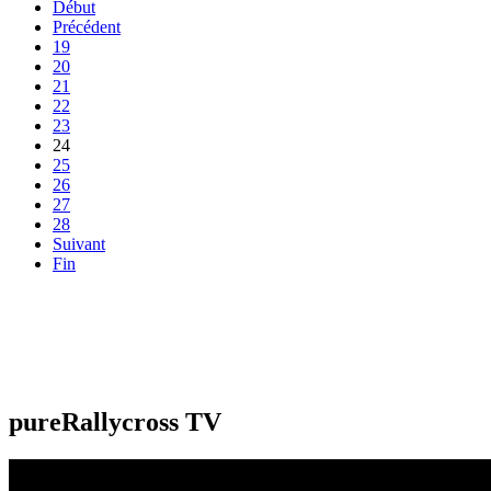
Début
Précédent
19
20
21
22
23
24
25
26
27
28
Suivant
Fin
pureRallycross TV