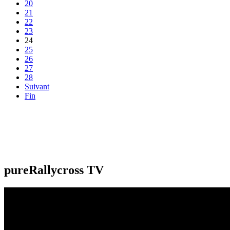
20
21
22
23
24
25
26
27
28
Suivant
Fin
pureRallycross TV