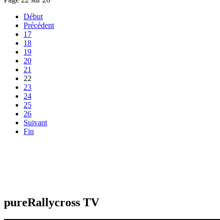
Début
Précédent
17
18
19
20
21
22
23
24
25
26
Suivant
Fin
pureRallycross TV