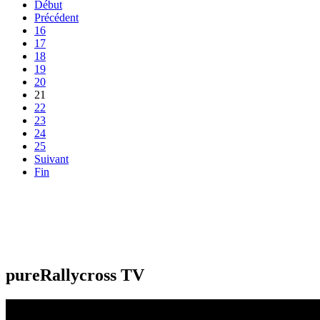
Début
Précédent
16
17
18
19
20
21
22
23
24
25
Suivant
Fin
pureRallycross TV