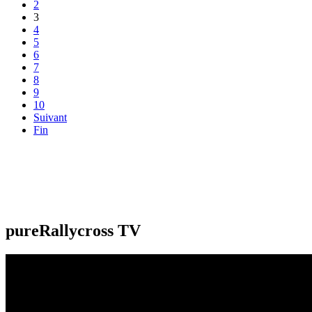
2
3
4
5
6
7
8
9
10
Suivant
Fin
pureRallycross TV