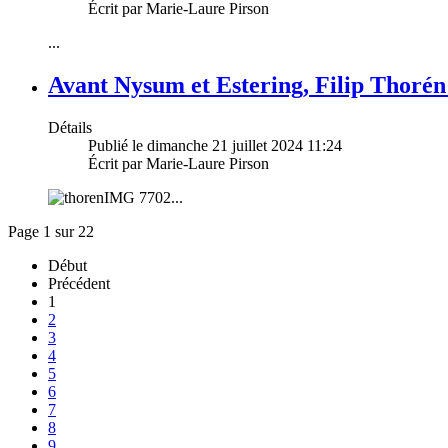
Écrit par Marie-Laure Pirson
...
Avant Nysum et Estering, Filip Thorén
Détails
Publié le dimanche 21 juillet 2024 11:24
Écrit par Marie-Laure Pirson
...
Page 1 sur 22
Début
Précédent
1
2
3
4
5
6
7
8
9