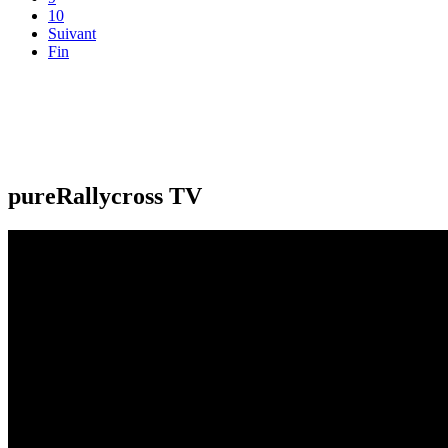
10
Suivant
Fin
pureRallycross TV